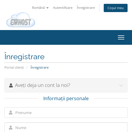
Română
Autentificare
Înregistrare
Coșul meu
Navi
Toggl
Înregistrare
Portal clienți
Înregistrare
Aveți deja un cont la noi?
Informații personale