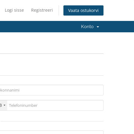
Logi sisse
Registreeri
Vaata ostukorvi
Konto
3