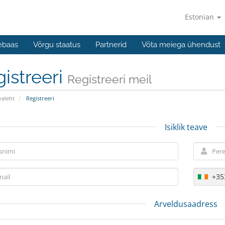
Estonian
ebaas
Võrgu staatus
Partnerid
Võta meiega ühendust
istreeri
Registreeri meil
valeht
Registreeri
Isiklik teave
+35
Arveldusaadress