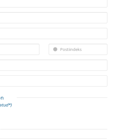
on
atud*)