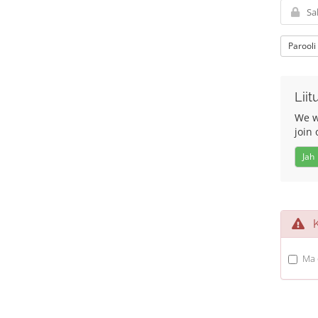
Parooli
Liit
We w
join 
Jah
Ka
Ma 