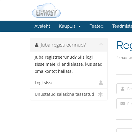
Avaleht
Kauplus
Teated
Teadmist
Reg
Juba registreerinud?
Juba registreerunud? Siis logi
Portaali a
sisse meie Kliendialasse, kus saad
oma kontot hallata.
Logi sisse
Unustatud salasõna taastatud