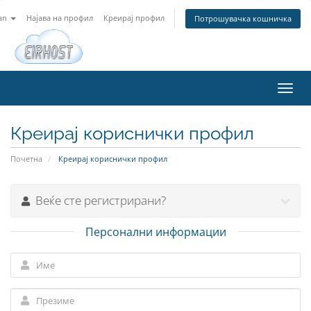
an
Најава на профил
Креирај профил
Потрошувачка кошничка
Вклу
ја
нави
Креирај кориснички профил
Почетна
Креирај кориснички профил
Веќе сте регистрирани?
Персонални информации