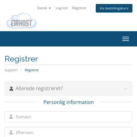
Dansk
Log ind
Registrer
Vis bestillingskurv
Skift
navig
Registrer
Support
Registrer
Allerede registreret?
Personlig information