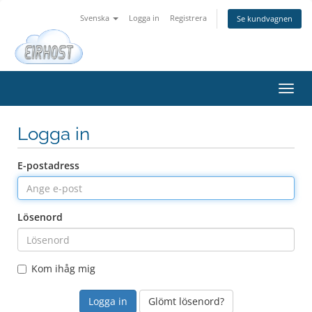
Svenska
Logga in
Registrera
Se kundvagnen
Växla
navig
Logga in
E-postadress
Lösenord
Kom ihåg mig
Glömt lösenord?