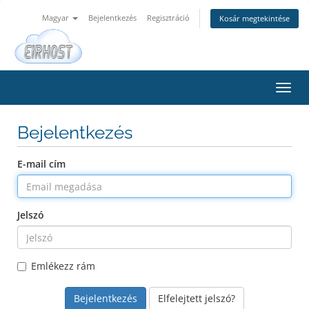
Magyar
Bejelentkezés
Regisztráció
Kosár megtekintése
Váltá
a
navig
Bejelentkezés
E-mail cím
Jelszó
Emlékezz rám
Elfelejtett jelszó?