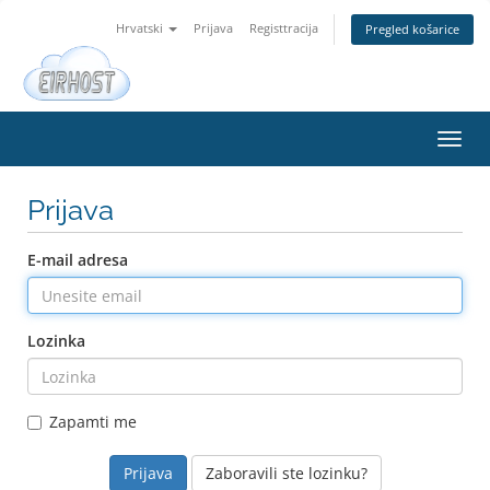
Hrvatski
Prijava
Registtracija
Pregled košarice
Preba
navig
Prijava
E-mail adresa
Lozinka
Zapamti me
Zaboravili ste lozinku?