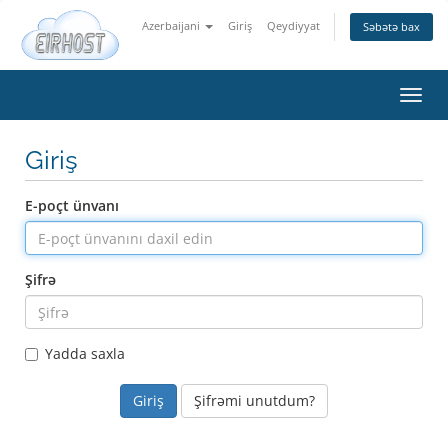
Azerbaijani
Giriş
Qeydiyyat
Səbətə bax
Naviq
keçid
Giriş
E-poçt ünvanı
Şifrə
Yadda saxla
Şifrəmi unutdum?